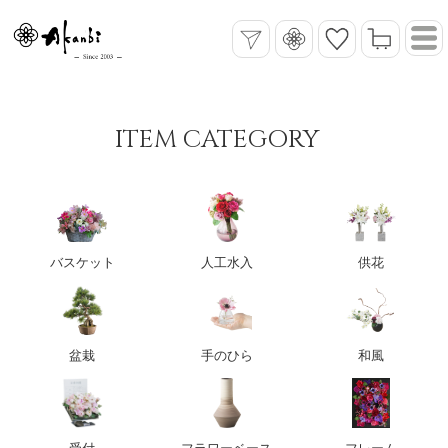
ITEM CATEGORY
バスケット
人工水入
供花
盆栽
手のひら
和風