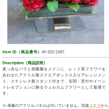
Item ID
（商品番号）
AF-022-1087
Description（商品説明）
真っ赤なバラと胡蝶蘭をメインに、レッド系フラワーを
合わせた
アクリル製スクエアボックス入り
アレンジメン
ト。ステンレス製スタンド付きで、玄関・受付やイベン
トレセプションに飾るウェルカムフラワーとして最適で
す
。
※
画像のアクリルパネルは付いていません。別途
コチラ
から