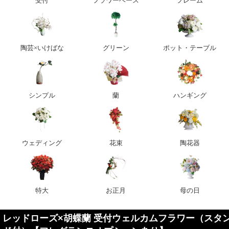
受付
フラワーベース
フレーム
陶芸×いけばな
グリーン
ポット・テーブル
シンプル
蘭
ハンギング
ウェディング
花束
陶花器
特大
お正月
母の日
レッドローズ×胡蝶蘭 受付ウェルカムフラワー（スタ