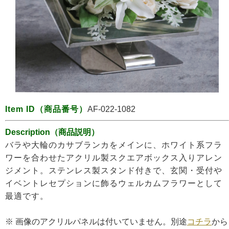
Item ID
（商品番号）
AF-022-1082
Description（商品説明）
バラや大輪のカサブランカをメインに、ホワイト系フラ
ワーを合わせた
アクリル製スクエアボックス入り
アレン
ジメント。ステンレス製スタンド付きで、玄関・受付や
イベントレセプションに飾るウェルカムフラワーとして
最適です
。
※
画像のアクリルパネルは付いていません。別途
コチラ
から