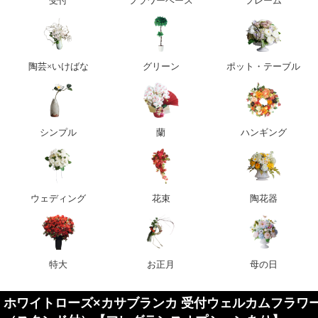
受付
フラワーベース
フレーム
陶芸×いけばな
グリーン
ポット・テーブル
シンプル
蘭
ハンギング
ウェディング
花束
陶花器
特大
お正月
母の日
ホワイトローズ×カサブランカ 受付ウェルカムフラワ