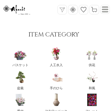
ITEM CATEGORY
バスケット
人工水入
供花
盆栽
手のひら
和風