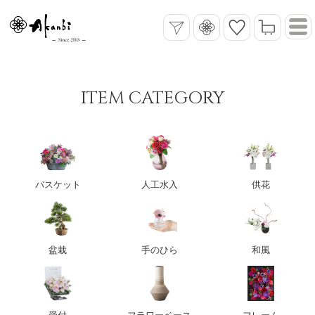
ITEM CATEGORY
バスケット
人工水入
供花
盆栽
手のひら
和風