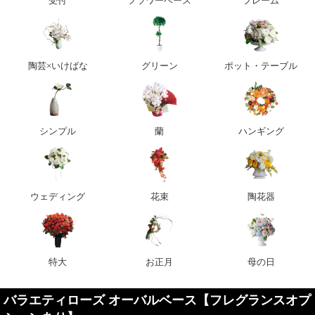
受付
フラワーベース
フレーム
陶芸×いけばな
グリーン
ポット・テーブル
シンプル
蘭
ハンギング
ウェディング
花束
陶花器
特大
お正月
母の日
バラエティローズ オーバルベース【フレグランスオプ