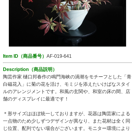
Item ID（商品番号）
AF-019-641
Description（商品説明）
陶芸作家 樋口邦春作の鳴門海峡の渦潮をモチーフとした「青
白磁花入」に菊の花を活け、モミジを添えたいけばなスタイ
ルのアレンジメントです。
和風の玄関や、和室の床の間、店
舗のディスプレイに最適です！
＊形サイズはほぼ統一しておりますが、花器は陶芸家による
一点物のため少しずつデザインが異なり、また花材は全く同
じ位置、配列でない場合がございます。モニター環境により