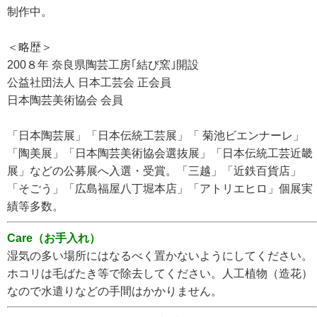
制作中。
＜略歴＞
200８年 奈良県陶芸工房｢結び窯｣開設
公益社団法人 日本工芸会 正会員
日本陶芸美術協会 会員
「日本陶芸展」「日本伝統工芸展」「 菊池ビエンナーレ」
「陶美展」「日本陶芸美術協会選抜展」「日本伝統工芸近畿
展」などの公募展へ入選・受賞。「三越」「近鉄百貨店」
「そごう」「広島福屋八丁堀本店」「アトリエヒロ」個展実
績等多数。
Care（お手入れ）
湿気の多い場所にはなるべく置かないようにしてください。
ホコリは毛ばたき等で除去してください。人工植物（造花）
なので水遣りなどの手間はかかりません。