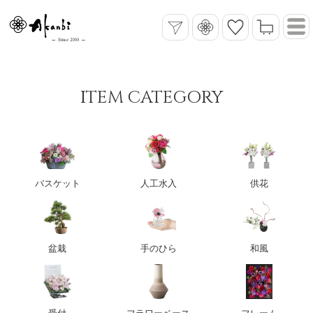
ITEM CATEGORY
バスケット
人工水入
供花
盆栽
手のひら
和風