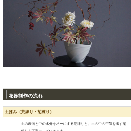
花器
制作の流れ
土揉み（荒練り・菊練り）
土の表面と中の水分を均一にする荒練りと、土の中の空気を出す菊