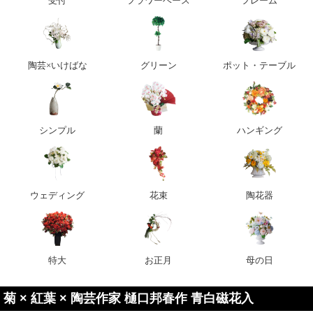
受付
フラワーベース
フレーム
陶芸×いけばな
グリーン
ポット・テーブル
シンプル
蘭
ハンギング
ウェディング
花束
陶花器
特大
お正月
母の日
菊 × 紅葉 × 陶芸作家 樋口邦春作 青白磁花入