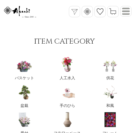
ITEM CATEGORY
バスケット
人工水入
供花
盆栽
手のひら
和風