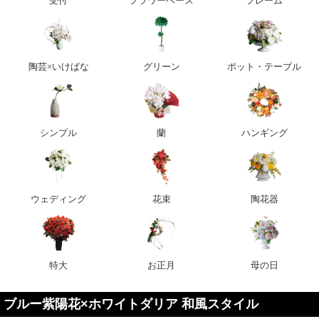
受付
フラワーベース
フレーム
陶芸×いけばな
グリーン
ポット・テーブル
シンプル
蘭
ハンギング
ウェディング
花束
陶花器
特大
お正月
母の日
ブルー紫陽花×ホワイトダリア 和風スタイル