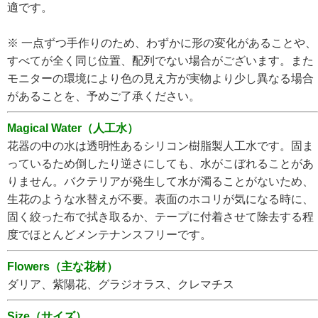
適です。
※ 一点ずつ手作りのため、わずかに形の変化があることや、
すべてが全く同じ位置、配列でない場合がございます。また
モニターの環境により色の見え方が実物より少し異なる場合
があることを、予めご了承ください。
Magical Water（人工水）
花器の中の水は透明性あるシリコン樹脂製人工水です。固ま
っているため倒したり逆さにしても、水がこぼれることがあ
りません。バクテリアが発生して水が濁ることがないため、
生花のような水替えが不要。表面のホコリが気になる時に、
固く絞った布で拭き取るか、テープに付着させて除去する程
度でほとんどメンテナンスフリーです。
Flowers（主な花材）
ダリア、紫陽花、グラジオラス、クレマチス
Size（サイズ）