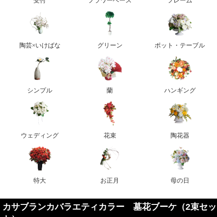
受付
フラワーベース
フレーム
陶芸×いけばな
グリーン
ポット・テーブル
シンプル
蘭
ハンギング
ウェディング
花束
陶花器
特大
お正月
母の日
カサブランカバラエティカラー 墓花ブーケ（2束セッ