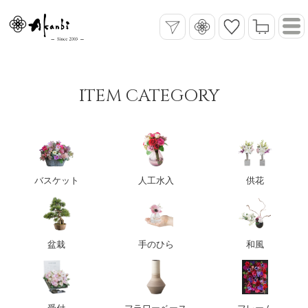
ITEM CATEGORY
バスケット
人工水入
供花
盆栽
手のひら
和風