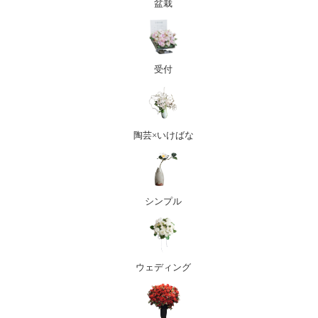
盆栽
受付
陶芸×いけばな
シンプル
ウェディング