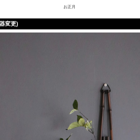
お正月
器変更)