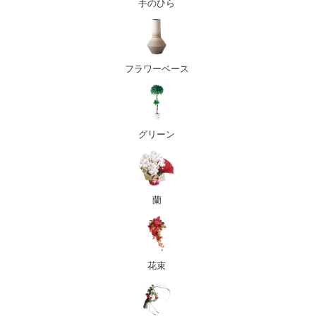
手のひら
フラワーベース
グリーン
蘭
花束