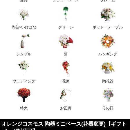
受付
フラワーベース
フレーム
陶芸×いけばな
グリーン
ポット・テーブル
シンプル
蘭
ハンギング
ウェディング
花束
陶花器
特大
お正月
母の日
オレンジコスモス 陶器ミニベース(花器変更)【ギフト