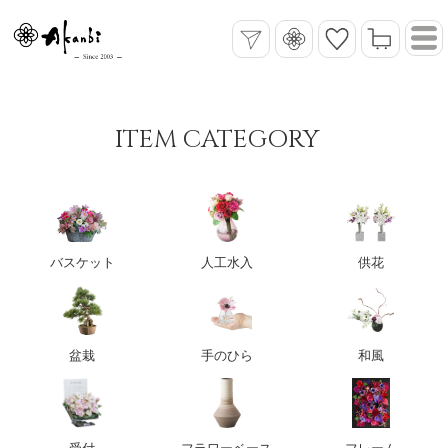
ITEM CATEGORY
バスケット
人工水入
供花
盆栽
手のひら
和風