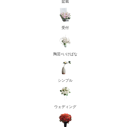
盆栽
受付
陶芸×いけばな
シンプル
ウェディング