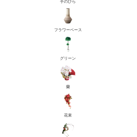
手のひら
フラワーベース
グリーン
蘭
花束