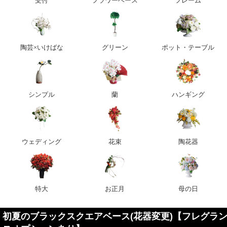
受付
フラワーベース
フレーム
陶芸×いけばな
グリーン
ポット・テーブル
シンプル
蘭
ハンギング
ウェディング
花束
陶花器
特大
お正月
母の日
初夏のブラックスクエアベース(花器変更)【フレグラ