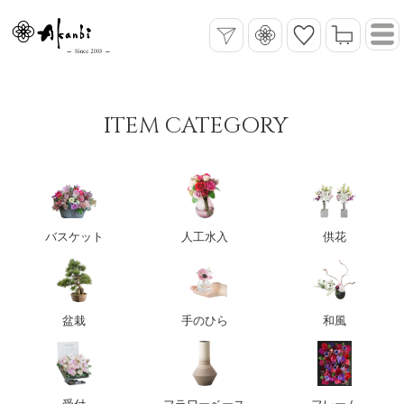
ITEM CATEGORY
バスケット
人工水入
供花
盆栽
手のひら
和風