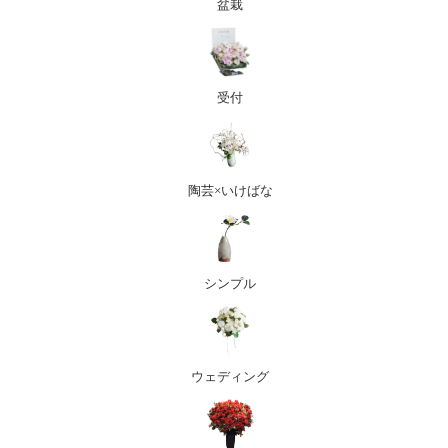
盆栽
受付
陶芸×いけばな
シンプル
ウェディング