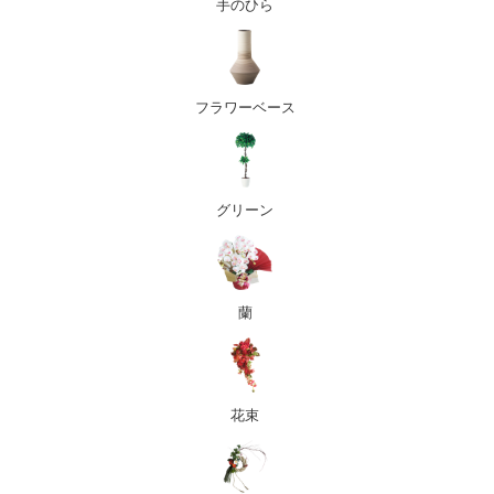
手のひら
フラワーベース
グリーン
蘭
花束