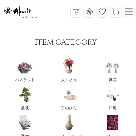
ITEM CATEGORY
バスケット
人工水入
供花
盆栽
手のひら
和風