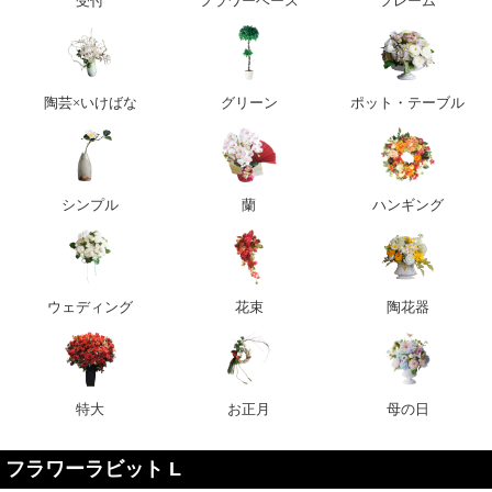
受付
フラワーベース
フレーム
陶芸×いけばな
グリーン
ポット・テーブル
シンプル
蘭
ハンギング
ウェディング
花束
陶花器
特大
お正月
母の日
フラワーラビット L