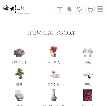
ITEM CATEGORY
バスケット
人工水入
供花
盆栽
手のひら
和風