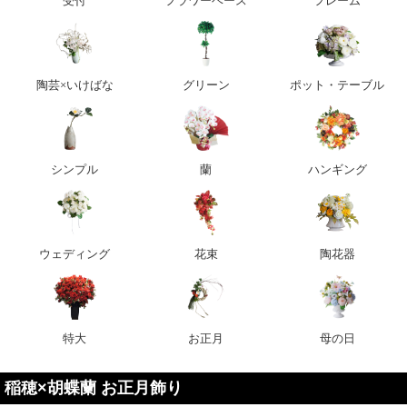
受付
フラワーベース
フレーム
陶芸×いけばな
グリーン
ポット・テーブル
シンプル
蘭
ハンギング
ウェディング
花束
陶花器
特大
お正月
母の日
稲穂×胡蝶蘭 お正月飾り